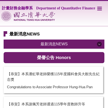
跳
計量財務金融學系
Department of Quantitative Finance
到
主
要
內
容
▛
最新消息NEWS
區
最新消息NEWS
最新公告 Announcements
榮譽公告 Honors
系辦公告 Announcements
【恭賀】本系潘虹華老師榮獲115年度國科會吳大猷先生紀
招生公告 Admission
念獎
Congratulations to Associate Professor Hung-Hua Pan
演講公告 NTHU Talks
榮譽公告 Honors
【恭賀】本系謝佩芳老師通過115學年度教師升等