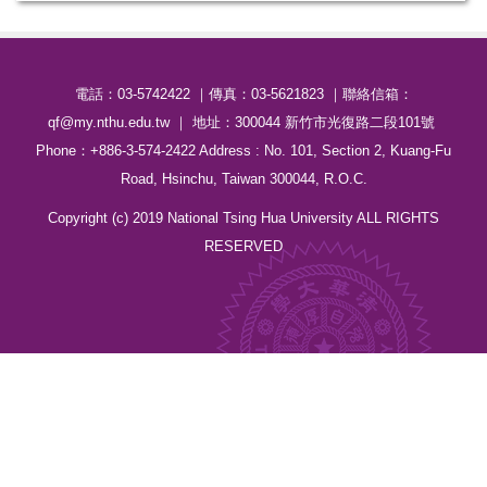
電話：03-57
42422
｜傳真：03-5621823 ｜聯絡信箱：
qf@my.nthu.edu.tw ｜ 地址：300044 新竹市光復路二段101號
Phone：+886-3-574-2422 Address : No. 101, Section 2, Kuang-Fu
Road, Hsinchu, Taiwan 300044, R.O.C.
Copyright (c) 2019 National Tsing Hua University ALL RIGHTS
RESERVED