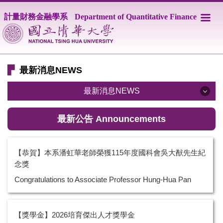
跳
計量財務金融學系
Department of Quantitative Finance
到
主
要
內
容
▛
最新消息NEWS
區
最新消息NEWS
最新公告 Announcements
最新公告 Announcements
系辦公告 Announcements
【恭賀】本系潘虹華老師榮獲115年度國科會吳大猷先生紀
招生公告 Admission
念獎
Congratulations to Associate Professor Hung-Hua Pan
演講公告 NTHU Talks
榮譽公告 Honors
【獎學金】2026培育傑出人才獎學金