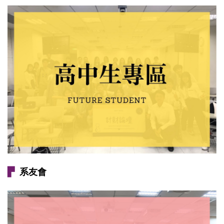
▛
系友會