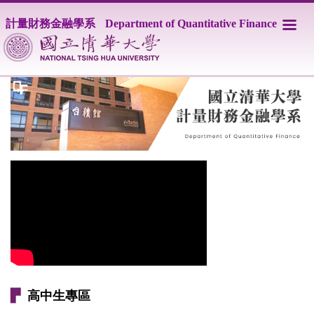
跳
計量財務金融學系
Department of Quantitative Finance
到
主
要
內
容
區
▛
高中生專區