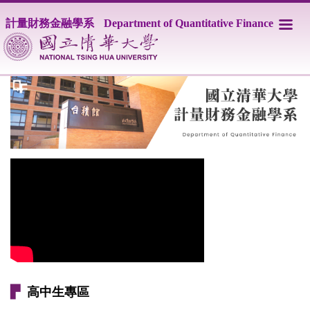
跳
計量財務金融學系
Department of Quantitative Finance
到
主
要
內
容
區
▛
高中生專區