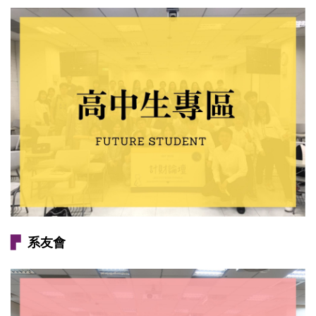
▛
系友會